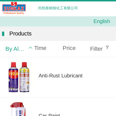
尚凯斯精细化工有限公司
English
English
中文
Products
Time
Price
By Alphabet
Filter
Anti-Rust Lubricant
Car Paint